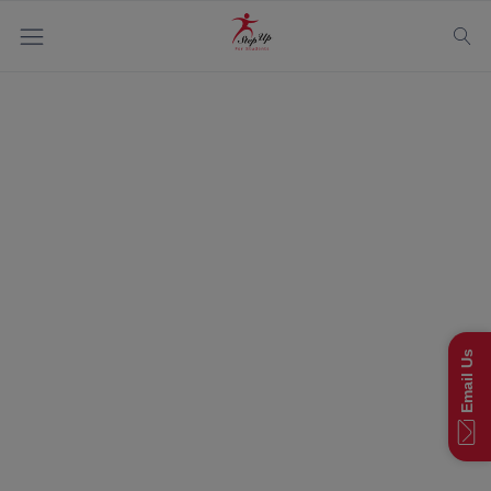
Mesaj Enpòtan
Pou Fanmi Nou
Email Us