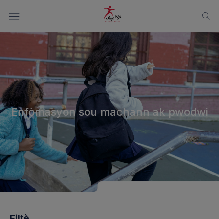
Enfòmasyon sou machann ak pwodwi
Filtè