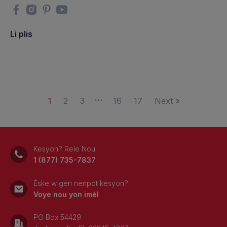
Li plis
…
1
2
3
16
17
Next »
Kesyon? Rele Nou
1 (877) 735-7837
Èske w gen nenpòt kesyon?
Voye nou yon imèl
PO Box 54429