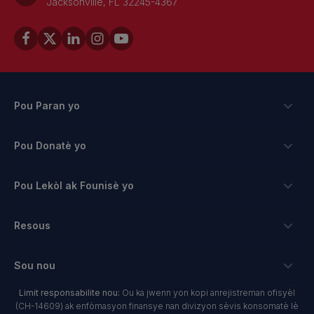
Jacksonville, FL 32245-4367
Pou Paran yo
Bousdetid
Pou Donatè yo
Aplike
Fason pou bay
Pou Lekòl ak Founisè yo
Login
kredi taks pou antrepriz
Bousdetid Lekòl Prive
Koneksyon
Resous
Hope Scholarship - Kredi taks oto
Pwogram Edikasyon Pèsonalize
Lekòl ak Founisè
bay nan espas travay
Rechèch & Rapò
Sou nou
Bousdetid Abilite Inik
Twous Zouti Maketing
yo te planifye bay
NextSteps Blog
New Worlds
Limit responsabilite nou:
Ou ka jwenn yon kopi anrejistreman ofisyèl
Lekòl Prive
A pwopo de nou
(CH-14609) ak enfòmasyon finansye nan divizyon sèvis konsomatè lè
donatè yo avize fon yo
inspireED Blog