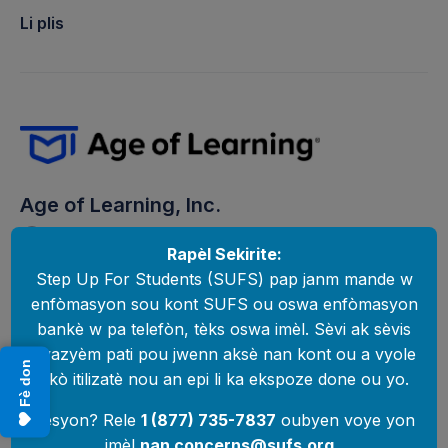
Li plis
Age of Learning, Inc.
https://www.ageoflearning.com/
Rapèl Sekirite:
Step Up For Students (SUFS) pap janm mande w
enfòmasyon sou kont SUFS ou oswa enfòmasyon
bankè w pa telefòn, tèks oswa imèl. Sèvi ak sèvis
Li plis
twazyèm pati pou jwenn aksè nan kont ou a vyole
Fè don
akò itilizatè nou an epi li ka ekspoze done ou yo.
Kesyon? Rele
1 (877) 735-7837
oubyen voye yon
imèl
nan
concerns@sufs.org
.