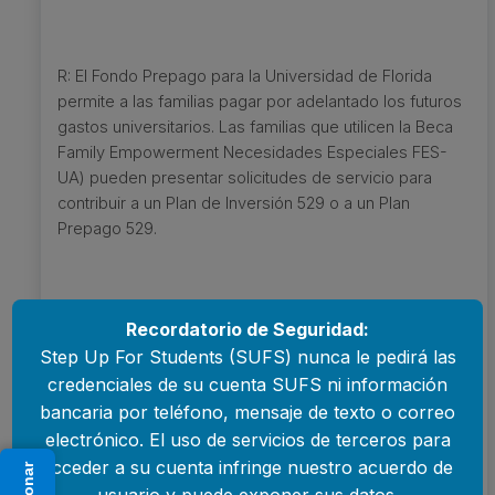
R: El Fondo Prepago para la Universidad de Florida
permite a las familias pagar por adelantado los futuros
gastos universitarios. Las familias que utilicen la Beca
Family Empowerment Necesidades Especiales FES-
UA) pueden presentar solicitudes de servicio para
contribuir a un Plan de Inversión 529 o a un Plan
Prepago 529.
Recordatorio de Seguridad:
P: ¿Qué cambios se están produciendo en las
Step Up For Students (SUFS) nunca le pedirá las
opciones de reembolso del Plan 529 de prepago?
credenciales de su cuenta SUFS ni información
bancaria por teléfono, mensaje de texto o correo
electrónico. El uso de servicios de terceros para
R: Step Up está eliminando gradualmente la opción de
acceder a su cuenta infringe nuestro acuerdo de
Donar
reembolso para las aportaciones al Plan 529