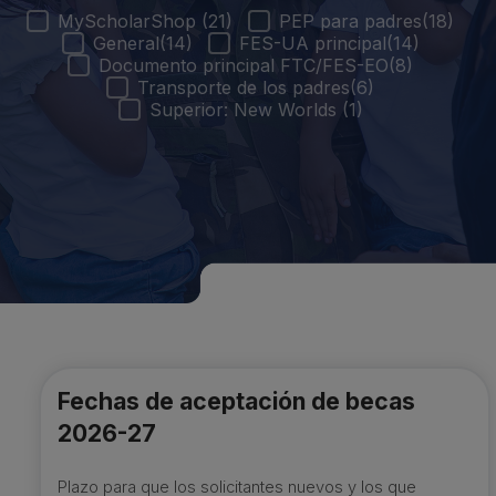
Filtro de Programas del Centro de Ayuda
MyScholarShop
(21)
PEP para padres
(18)
General
(14)
FES-UA principal
(14)
Documento principal FTC/FES-EO
(8)
Transporte de los padres
(6)
Superior: New Worlds
(1)
Fechas de aceptación de becas
2026-27
Plazo para que los solicitantes nuevos y los que