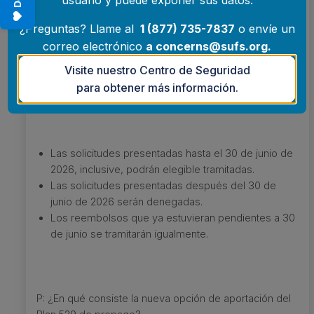
usuario y puede exponer sus datos.
prepagado:
¿Preguntas? Llame al
1 (877) 735-7837
o envíe un
correo electrónico
a
concerns@sufs.org
.
Visite nuestro Centro de Seguridad
El 30 de junio de 2026 es la fecha límite para presentar
para obtener más información.
las solicitudes de reembolso.
Las solicitudes presentadas hasta el 30 de junio de
2026, inclusive, podrán elegible tramitadas.
Las solicitudes presentadas después del 30 de
junio de 2026 serán denegadas.
Los reembolsos que ya estuvieran pendientes a 30
de junio se tramitarán igualmente.
P: ¿En qué consiste la nueva opción de aportación del